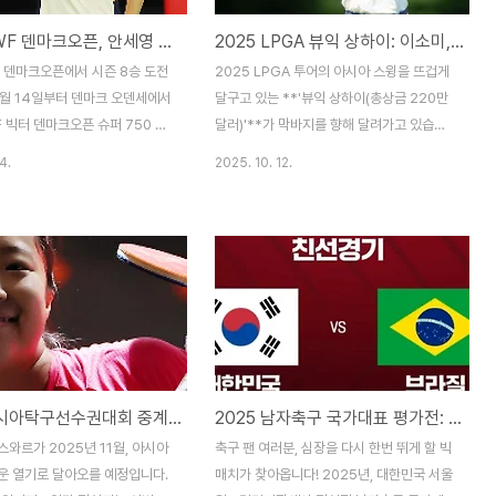
2025 BWF 덴마크오픈, 안세영 선수 출전과 중계 시청법 총정리
2025 LPGA 뷰익 상하이: 이소미, 시즌 2승 도전! 마지막 날, K-골프의 자존심을 걸다! (중계 시청 완벽 가이드)
, 덴마크오픈에서 시즌 8승 도전
2025 LPGA 투어의 아시아 스윙을 뜨겁게
0월 14일부터 덴마크 오덴세에서
달구고 있는 **'뷰익 상하이(총상금 220만
 빅터 덴마크오픈 슈퍼 750 대
달러)'**가 막바지를 향해 달려가고 있습니
자 배드민턴 랭킹 1위 안세영 선
다. 특히, 3라운드에서 우리 선수들이 맹활약
4.
2025. 10. 12.
니다. 안세영은 이번 대회 32강
을 펼치며 우승권에 진입, 마지막 날까지 짜
인 선수 클라라 아주르멘디를 33
릿한 명승부를 예고하고 있는데요! 오늘은 이
하며 16강에 진출했으며, 한국
대회의 대망의 최종 라운드를 앞두고 주요 관
초 38년 만의 덴마크오픈 우승에
전 포인트와 함께, 어디서든 편안하게 경기를
요한 무대입니다. 올해 시즌 다수
시청할 수 있는 방법을 상세히 알려드리겠습
 우승하며 좋은 컨디션을 유지
니다! LPGA 뷰익 상하이 중계 대회 하이라
대를 모으고 있습니다. BWF 덴
이트: 이소미, 시즌 2승 청신호! K-골프 스타
 대회 일정 및 안세영 경기 전
들의 맹추격!3라운드에서 가장 눈에 띄는 활
덴마크오픈은 14일부터 19일까지
약을 펼친 선수는 바로 이소미 선수였습니다!
2025 아시아탁구선수권대회 중계 경기일정 시간: 런던을 향한 전초전
2025 남자축구 국가대표 평가전: 한국 vs 브라질 – 중계 경기일정 시간
금 95만 달러 규모의 슈퍼 750
중국 상하이 치중 가든 골프클럽(파
니다. 안세영은 경기 초반부터 빠
72·6,703야드)에서 열린 3라운드에서 버디
와르가 2025년 11월, 아시아
축구 팬 여러분, 심장을 다시 한번 뛰게 할 빅
인 경기 운영을 통해 우수한 경기
6개와 보기 1개로 무려 67타(5언더파)를 쳐
운 열기로 달아오를 예정입니다.
매치가 찾아옵니다! 2025년, 대한민국 서울