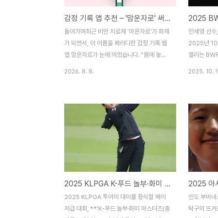
감정 기록 앱 추천 – '맘운자로' 써본 후기 (기능 정리 + 장단점)
들어가며최근 비만 치료제 '마운자로'가 화제
안세영 선수
가 되면서, 이 이름을 패러디한 감정 기록 웹
2025년 1
앱 맘운자로가 눈에 띄었습니다. "몸에 놓는
열리는 BWF
마운자로, 마음에 놓는 맘운자로"라는 컨셉으
회에 세계 여
2026. 8. 8.
2025. 10. 1
로, 하루의 감정 상태를 '셀프 처방 주사'라는
수가 참가합
인터랙션으로 기록하는 앱입니다.일반적인
전에서 스페
텍스트 기반 감정일기 앱과 어떻게 다른지,
분 만에 제압
실제로 써보면서 정리한 기능과 장단점을 공
여자단식 최
유합니다.접속 링크:
도전하는 중
https://minimalbreeze.github.io/-
국제대회에서
maumjaro/별도 앱 설치 불필요 (웹 기반,
하고 있어 기
PWA 홈 화면 추가 지원)비용: 무료맘운자로
마크오픈 중계
사용법 완벽 정리 – 마음에 놓는 셀프 처방 앱
망2025 
2025 KLPGA K-푸드 놀부·화미 마스터즈, 중계 시청 방법 총정리!
- minimalbreeze sports 핵심 기능 정리
치러지며, 상
1) 6가지 감정 카테고리 + 증상별 처방 용량
등급 대회입
2025 KLPGA 투어의 대미를 장식할 메이
인도 부바네스
앱을 실행하면 스트레스, 불안, 우울..
르고 안정적
저급 대회, **'K-푸드 놀부·화미 마스터즈(총
탁구의 뜨거