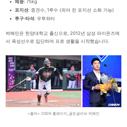
체중
: 75kg
포지션
: 중견수, 1루수 (외야 전 포지션 소화 가능)
투구·타석
: 우투좌타
박해민은 한양대학교 출신으로, 2012년 삼성 라이온즈에
서 육성선수로 입단하며 프로 생활을 시작했습니다.
<출처> OSEN 홈페이지_골든글러브 박혜민