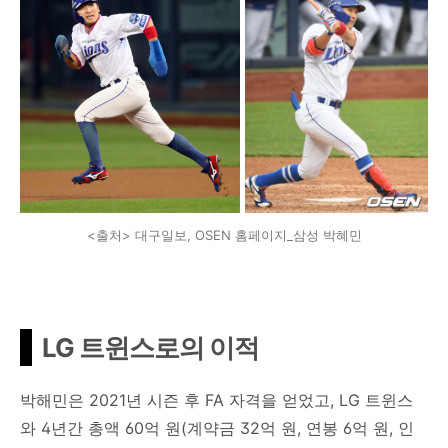
<출처> 대구일보, OSEN 홈페이지_삼성 박혜민
LG 트윈스로의 이적
박해민은 2021년 시즌 후 FA 자격을 얻었고, LG 트윈스
와 4년간 총액 60억 원(계약금 32억 원, 연봉 6억 원, 인