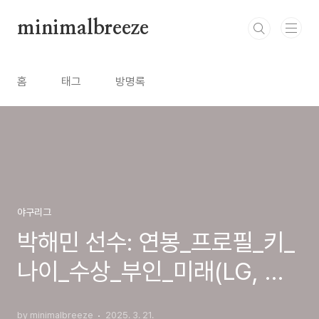
본문 바로가기
minimalbreeze
홈
태그
방명록
야구리그
박해민 선수: 연봉_프로필_키_
나이_수상_부인_미래(LG, 삼
성)
by minimalbreeze
2025. 3. 21.