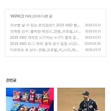
'
야구리그
' 카테고리의 다른 글
크보빵 살 수 있는 편의점은?: 2025 KBO 빵
2025.03.21
출시(롯데만 없는 이유!)
오재원 선수: 몰락한 레전드_연봉_프로필_나이
(0)
2025.03.21
_키_인성_마약_연애_퇴출_몰락(두산)
2025 KBO 개막전 시구자는 누구?: 중계 경기
(0)
2025.03.21
일정 시간(랜디 신혜의 귀환)
2025 KBO 리그 개막: 중계 경기 일정 시간(개
(0)
2025.03.20
막전 선발 투수 분석, 미디어데이)
다르빗슈 유 선수: 연봉_프로필_키_나이_메이
(0)
2025.03.19
저리그_연금_부인_미래(샌디에고, 다저스, 컵
스, 텍사스)
(0)
관련글