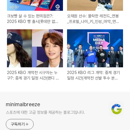
크보빵 살 수 있는 편의점은?:
오재원 선수: 몰락한 레전드_연봉
2025 KBO 빵 출시(롯데만 없는
_프로필_나이_키_인성_마약_연애
이유!)
_퇴출_몰락(두산)
2025 KBO 개막전 시구자는 누
2025 KBO 리그 개막: 중계 경기
구?: 중계 경기 일정 시간(랜디 신
일정 시간(개막전 선발 투수 분석,
혜의 귀환)
미디어데이)
minimalbreeze
스포츠에 대한 고급 정보를 제공하는 블로그입니다.
구독하기