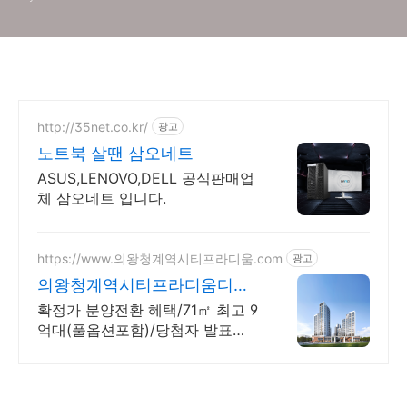
http://35net.co.kr/
광고
노트북 살땐 삼오네트
ASUS,LENOVO,DELL 공식판매업
체 삼오네트 입니다.
https://www.의왕청계역시티프라디움.com
광고
의왕청계역시티프라디움디하
모니
확정가 분양전환 혜택/71㎡ 최고 9
억대(풀옵션포함)/당첨자 발표
7.23(목)