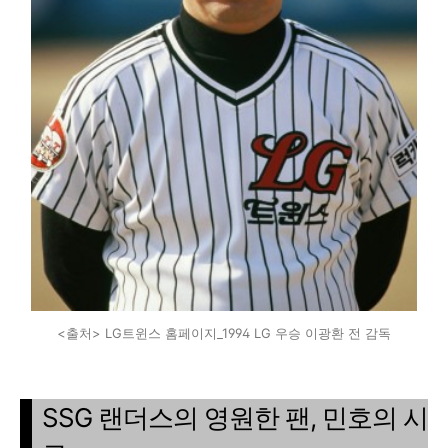
<출처> LG트윈스 홈페이지_1994 LG 우승 이광환 전 감독
SSG 랜더스의 영원한 팬, 민호의 시