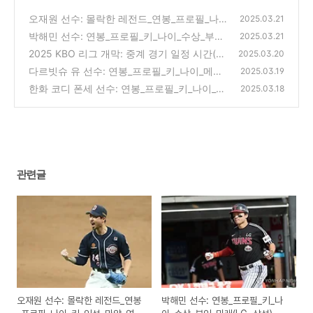
오재원 선수: 몰락한 레전드_연봉_프로필_나이
2025.03.21
_키_인성_마약_연애_퇴출_몰락(두산)
박해민 선수: 연봉_프로필_키_나이_수상_부인_
(0)
2025.03.21
미래(LG, 삼성)
2025 KBO 리그 개막: 중계 경기 일정 시간(개
(0)
2025.03.20
막전 선발 투수 분석, 미디어데이)
다르빗슈 유 선수: 연봉_프로필_키_나이_메이
(0)
2025.03.19
저리그_연금_부인_미래(샌디에고, 다저스, 컵
한화 코디 폰세 선수: 연봉_프로필_키_나이_메
2025.03.18
스, 텍사스)
이저리그 경력_미래(HANWHA)
(0)
(0)
관련글
오재원 선수: 몰락한 레전드_연봉
박해민 선수: 연봉_프로필_키_나