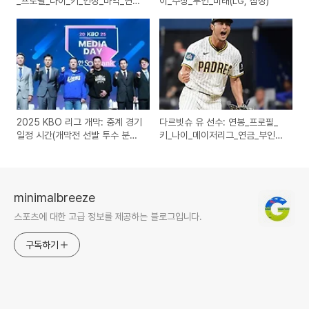
_프로필_나이_키_인성_마약_연애
이_수상_부인_미래(LG, 삼성)
_퇴출_몰락(두산)
2025 KBO 리그 개막: 중계 경기
다르빗슈 유 선수: 연봉_프로필_
일정 시간(개막전 선발 투수 분석,
키_나이_메이저리그_연금_부인_
미디어데이)
미래(샌디에고, 다저스, 컵스, 텍
사스)
minimalbreeze
스포츠에 대한 고급 정보를 제공하는 블로그입니다.
구독하기