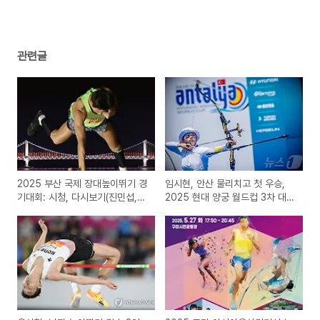
관련글
2025 부산 국제 장대높이뛰기 경
임시현, 안산 물리치고 첫 우승,
기대회: 시청, 다시보기(진민섭,
2025 현대 양궁 월드컵 3차 대
임은지, 조민지, 배한나 출전)
회: 다시보기(새로운 룰과 한국 양
궁의 위엄!)