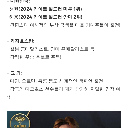
- 대한민국:
성현(2024 카이로 월드컵 마루 1위)
허웅(2024 카이로 월드컵 안마 2위)
간판스타 여서정의 부상 공백을 메울 기대주들이 출전!
- 카자흐스탄:
철봉 금메달리스트, 안마 은메달리스트 등
강력한 우승 후보로 주목!
- 그 외:
대만, 요르단, 홍콩 등도 세계적인 챔피언 출전
각국의 다크호스 선수들이 대거 참가해 치열한 경쟁 예
상