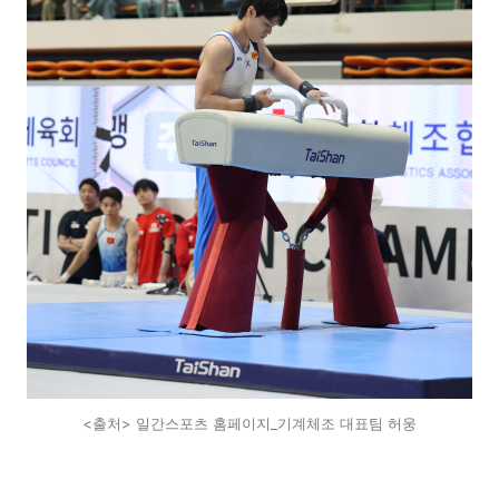
<출처> 일간스포츠 홈페이지_기계체조 대표팀 허웅