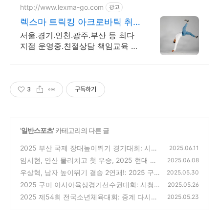
http://www.lexma-go.com
광고
렉스마 트릭킹 아크로바틱 취
미반 전문반 선수반 운영중
서울.경기.인천.광주.부산 등 최다
지점 운영중.친절상담 책임교육 취
미 특기 자유품새 기술격파 댄스테
크닉 임용체조 체대입시
3
구독하기
'
일반스포츠
' 카테고리의 다른 글
2025 부산 국제 장대높이뛰기 경기대회: 시청,
2025.06.11
다시보기(진민섭, 임은지, 조민지, 배한나 출
임시현, 안산 물리치고 첫 우승, 2025 현대 양
2025.06.08
전)
궁 월드컵 3차 대회: 다시보기(새로운 룰과 한
(0)
우상혁, 남자 높이뛰기 결승 2연패!: 2025 구
2025.05.30
국 양궁의 위엄!)
미 아시아육상경기선수권대회 시청, 다시보기
(0)
2025 구미 아시아육상경기선수권대회: 시청,
2025.05.26
다시보기(우상혁 출전, 아시아 육상스타들의
(0)
2025 제54회 전국소년체육대회: 중계 다시보
2025.05.23
축제)
기(36종목 1만8893명 참가)
(0)
(0)