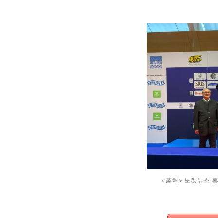
<출처> 노컷뉴스 