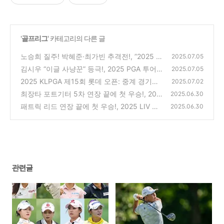
'
골프리그
' 카테고리의 다른 글
노승희 질주! 박혜준·최가빈 추격전!, ”2025 K
2025.07.05
LPGA 제15회 롯데 오픈: 시청, 다시보기
김시우 “이글 사냥꾼” 등극!, 2025 PGA 투어
(0)
2025.07.05
존디어 클래식: 시청, 다시보기
2025 KLPGA 제15회 롯데 오픈: 중계 경기일
(0)
2025.07.02
정 시간(김효주·최혜진 출전)
최장타 포트기터 5차 연장 끝에 첫 우승!, 202
(0)
2025.06.30
5 PGA 로켓 클래식 FR: 다시보기(안병훈 공동
패트릭 리드 연장 끝에 첫 우승!, 2025 LIV 골
2025.06.30
60위)
프 댈러스 FR: 다시보기(팀전 크루셔스GC 우
(0)
승)
(0)
관련글