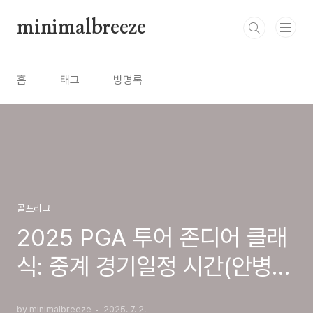
본문 바로가기
minimalbreeze
홈
태그
방명록
골프리그
2025 PGA 투어 존디어 클래
식: 중계 경기일정 시간(안병훈
·김시우·김주형 출전)
by minimalbreeze
2025. 7. 2.