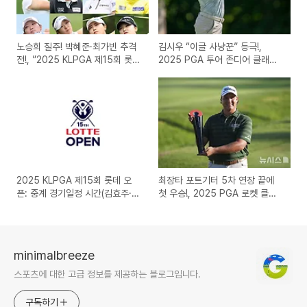
노승희 질주! 박혜준·최가빈 추격
김시우 “이글 사냥꾼” 등극!,
전!, ”2025 KLPGA 제15회 롯데
2025 PGA 투어 존디어 클래식:
오픈: 시청, 다시보기
시청, 다시보기
2025 KLPGA 제15회 롯데 오
최장타 포트기터 5차 연장 끝에
픈: 중계 경기일정 시간(김효주·최
첫 우승!, 2025 PGA 로켓 클래
혜진 출전)
식 FR: 다시보기(안병훈 공동 60
위)
minimalbreeze
스포츠에 대한 고급 정보를 제공하는 블로그입니다.
구독하기