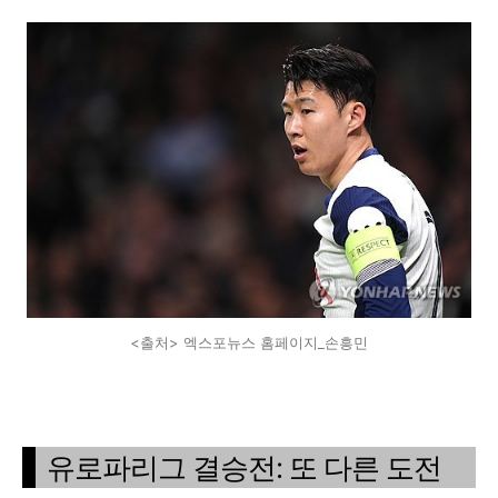
<출처> 엑스포뉴스 홈페이지_손흥민
유로파리그 결승전: 또 다른 도전