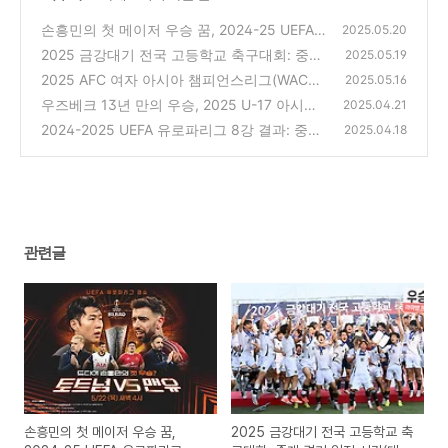
손흥민의 첫 메이저 우승 꿈, 2024-25 UEFA
2025.05.20
유로파리그 결승: 중계 경기 일정 시간(결과 예
2025 금강대기 전국 고등학교 축구대회: 중계
2025.05.19
측 포함)
경기 일정 시간(대한민국 축구의 미래)
(0)
2025 AFC 여자 아시아 챔피언스리그(WACL):
(0)
2025.05.16
중계 경기 일정 시간(한국 여자축구 초대 우승,
우즈베크 13년 만의 우승, 2025 U-17 아시안
2025.04.21
14 도전)
컵 결승: 다시보기(수적 열세를 극복, 완승)
(0)
2024-2025 UEFA 유로파리그 8강 결과: 중계
(0)
2025.04.18
경기 일정 시간(4강전 승리팀 예상)
(0)
관련글
손흥민의 첫 메이저 우승 꿈,
2025 금강대기 전국 고등학교 축