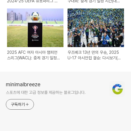
2024-25 UEFA 유로파리그 결
구대회: 중계 경기 일정 시간(대한
승: 중계 경기 일정 시간(결과 예
민국 축구의 미래)
측 포함)
2025 AFC 여자 아시아 챔피언
우즈베크 13년 만의 우승, 2025
스리그(WACL): 중계 경기 일정
U-17 아시안컵 결승: 다시보기(수
시간(한국 여자축구 초대 우승, 14
적 열세를 극복, 완승)
도전)
minimalbreeze
스포츠에 대한 고급 정보를 제공하는 블로그입니다.
구독하기