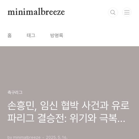
본문 바로가기
minimalbreeze
홈
태그
방명록
축구리그
손흥민, 임신 협박 사건과 유로
파리그 결승전: 위기와 극복의
길(UEFA 유로파리그 결승 중
by minimalbreeze
2025. 5. 16.