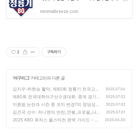
minimalbreeze.com
2
구독하기
'
야구리그
' 카테고리의 다른 글
김지우-하현승 활약, 제80회 청룡기 전국고교
2025.07.04
야구선수권대회: 시청, 다시보기(ML 스카우트
제80회 전국대학야구선수권대회: 중계 경기일
2025.07.02
마음을 훔치다)
정 시간(연세, 고려, 한양, 강릉영동, 인천재능,
(0)
이종범 논란과 시즌 중 코치 변경?의 정당성
2025.07.02
성균관 대학 등 경합)
(개인의 선택과 구단의 결정)
(0)
김건국 선수: 저니맨의 반란_연봉_프로필_나이
(0)
2025.07.01
_키_주요경력_강점_가족_미래(기아, 롯데, KT,
2025 KBO 퓨처스 올스타전 완벽 가이드 – 일
2025.06.30
NC, 두산)
정, 주요 선수, 시청 방법
(0)
(0)