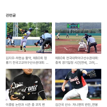
관련글
김지우-하현승 활약, 제80회 청
제80회 전국대학야구선수권대회:
룡기 전국고교야구선수권대회: 시
중계 경기일정 시간(연세, 고려,
청, 다시보기(ML 스카우트 마음을
한양, 강릉영동, 인천재능, 성균관
훔치다)
대학 등 경합)
이종범 논란과 시즌 중 코치 변
김건국 선수: 저니맨의 반란_연봉